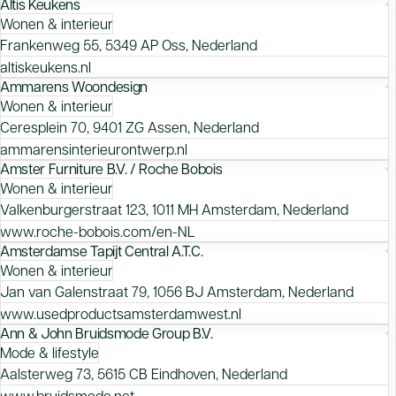
Altis Keukens
Wonen & interieur
Frankenweg 55, 5349 AP Oss, Nederland
altiskeukens.nl
Ammarens Woondesign
Wonen & interieur
Ceresplein 70, 9401 ZG Assen, Nederland
ammarensinterieurontwerp.nl
Amster Furniture B.V. / Roche Bobois
Wonen & interieur
Valkenburgerstraat 123, 1011 MH Amsterdam, Nederland
www.roche-bobois.com/en-NL
Amsterdamse Tapijt Central A.T.C.
Wonen & interieur
Jan van Galenstraat 79, 1056 BJ Amsterdam, Nederland
www.usedproductsamsterdamwest.nl
Ann & John Bruidsmode Group B.V.
Mode & lifestyle
Aalsterweg 73, 5615 CB Eindhoven, Nederland
www.bruidsmode.net