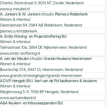
Charles Storkstraat 5, 8013 NT Zwolle, Nederland
www.a-meubel.nl
A. Jonkers & W. Jonkers t.h.o.d.n. Plameco Ridderkerk
Wonen & interieur
Gieterijstraat 84, 2984 AB Ridderkerk, Nederland
plameco.nl/ridderkerk
A. Smits Woning- en Projectstoffering B.V.
Wonen & interieur
Talmastraat 10a, 3864 DE Nijkerkerveen, Nederland
www.smits-stoffering.nl
A. van der Meulen t.h.o.d.n. Grando Keukens Heerenveen
Wonen & interieur
Beurtschip 37A, 8447 CL Heerenveen, Nederland
www.grando.nl/vestigingen/grando-heerenveen
A.D.V.P. Hengelo B.V./ Aart van de Pol badkamers & keukens
Wonen & interieur
Wegtersweg 5-11, 7556 BP Hengelo, Nederland
www.aartvandepol.nl
A&A Keuken- en Inbouwapparaten B.V.