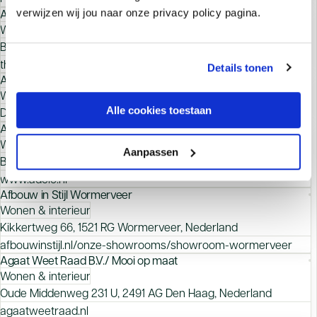
Ad Koremans Woning- en Projectinrichting B.V.
verwijzen wij jou naar onze privacy policy pagina.
Wonen & interieur
Bovendijk 12, 2295 RZ Kwintsheul, Nederland
thuisin.nl/winkels/koremans-kwintsheul
Details tonen
Adaja Vlok Interieurdesign
Wonen & interieur
Alle cookies toestaan
Dissel 9, 3401 EA IJsselstein, Nederland
ADCIO Carpets in- and outdoor
Wonen & interieur
Aanpassen
Brabantlaan 3, 5133 CV Riel, Nederland
www.adcio.nl
Afbouw in Stijl Wormerveer
Wonen & interieur
Kikkertweg 66, 1521 RG Wormerveer, Nederland
afbouwinstijl.nl/onze-showrooms/showroom-wormerveer
Agaat Weet Raad B.V./ Mooi op maat
Wonen & interieur
Oude Middenweg 231 U, 2491 AG Den Haag, Nederland
agaatweetraad.nl