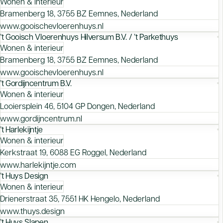
Wonen & interieur
Bramenberg 18, 3755 BZ Eemnes, Nederland
www.gooischevloerenhuys.nl
’t Gooisch Vloerenhuys Hilversum B.V. / ’t Parkethuys
Wonen & interieur
Bramenberg 18, 3755 BZ Eemnes, Nederland
www.gooischevloerenhuys.nl
’t Gordijncentrum B.V.
Wonen & interieur
Looiersplein 46, 5104 GP Dongen, Nederland
www.gordijncentrum.nl
’t Harlekijntje
Wonen & interieur
Kerkstraat 19, 6088 EG Roggel, Nederland
www.harlekijntje.com
’t Huys Design
Wonen & interieur
Drienerstraat 35, 7551 HK Hengelo, Nederland
www.thuys.design
’t Huys Slapen