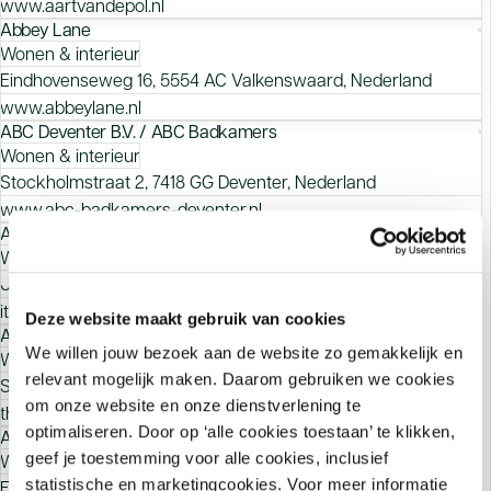
www.aartvandepol.nl
Abbey Lane
Wonen & interieur
Eindhovenseweg 16, 5554 AC Valkenswaard, Nederland
www.abbeylane.nl
ABC Deventer B.V. / ABC Badkamers
Wonen & interieur
Stockholmstraat 2, 7418 GG Deventer, Nederland
www.abc-badkamers-deventer.nl
Abitare B.V.
Wonen & interieur
Jacob Romenweg 5, 6042 EZ Roermond, Nederland
italiaansekeukens.com
Deze website maakt gebruik van cookies
AC Culemborg Thuisin
We willen jouw bezoek aan de website zo gemakkelijk en
Wonen & interieur
relevant mogelijk maken. Daarom gebruiken we cookies
Staalweg 9, 4104 AS Culemborg, Nederland
om onze website en onze dienstverlening te
thuisin.nl/winkels/ac-culemborg
optimaliseren. Door op ‘alle cookies toestaan’ te klikken,
AC Keukens B.V.
geef je toestemming voor alle cookies, inclusief
Wonen & interieur
statistische en marketingcookies. Voor meer informatie
Fokkerstraat 576, 3125 BE Schiedam, Nederland