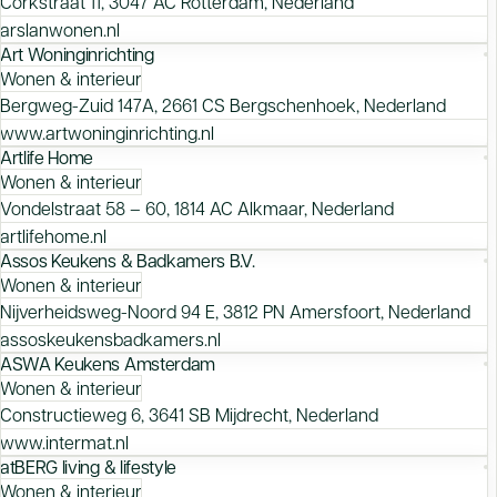
Corkstraat 11, 3047 AC Rotterdam, Nederland
arslanwonen.nl
Art Woninginrichting
Wonen & interieur
Bergweg-Zuid 147A, 2661 CS Bergschenhoek, Nederland
www.artwoninginrichting.nl
Artlife Home
Wonen & interieur
Vondelstraat 58 – 60, 1814 AC Alkmaar, Nederland
artlifehome.nl
Assos Keukens & Badkamers B.V.
Wonen & interieur
Nijverheidsweg-Noord 94 E, 3812 PN Amersfoort, Nederland
assoskeukensbadkamers.nl
ASWA Keukens Amsterdam
Wonen & interieur
Constructieweg 6, 3641 SB Mijdrecht, Nederland
www.intermat.nl
atBERG living & lifestyle
Wonen & interieur