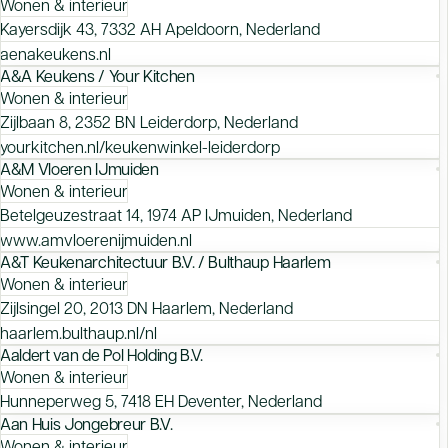
Wonen & interieur
Kayersdijk 43, 7332 AH Apeldoorn, Nederland
aenakeukens.nl
A&A Keukens / Your Kitchen
Wonen & interieur
Zijlbaan 8, 2352 BN Leiderdorp, Nederland
yourkitchen.nl/keukenwinkel-leiderdorp
A&M Vloeren IJmuiden
Wonen & interieur
Betelgeuzestraat 14, 1974 AP IJmuiden, Nederland
www.amvloerenijmuiden.nl
A&T Keukenarchitectuur B.V. / Bulthaup Haarlem
Wonen & interieur
Zijlsingel 20, 2013 DN Haarlem, Nederland
haarlem.bulthaup.nl/nl
Aaldert van de Pol Holding B.V.
Wonen & interieur
Hunneperweg 5, 7418 EH Deventer, Nederland
Aan Huis Jongebreur B.V.
Wonen & interieur