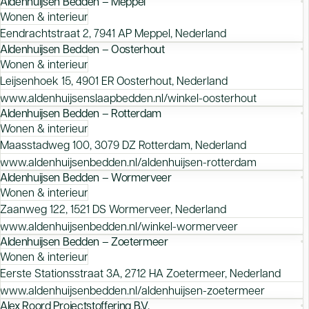
Aldenhuijsen Bedden – Meppel
Wonen & interieur
Eendrachtstraat 2, 7941 AP Meppel, Nederland
Aldenhuijsen Bedden – Oosterhout
Wonen & interieur
Leijsenhoek 15, 4901 ER Oosterhout, Nederland
www.aldenhuijsenslaapbedden.nl/winkel-oosterhout
Aldenhuijsen Bedden – Rotterdam
Wonen & interieur
Maasstadweg 100, 3079 DZ Rotterdam, Nederland
www.aldenhuijsenbedden.nl/aldenhuijsen-rotterdam
Aldenhuijsen Bedden – Wormerveer
Wonen & interieur
Zaanweg 122, 1521 DS Wormerveer, Nederland
www.aldenhuijsenbedden.nl/winkel-wormerveer
Aldenhuijsen Bedden – Zoetermeer
Wonen & interieur
Eerste Stationsstraat 3A, 2712 HA Zoetermeer, Nederland
www.aldenhuijsenbedden.nl/aldenhuijsen-zoetermeer
Alex Roord Projectstoffering B.V.