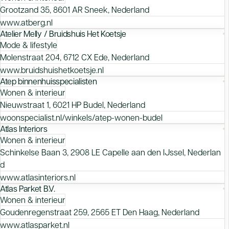
Grootzand 35, 8601 AR Sneek, Nederland
www.atberg.nl
Atelier Melly / Bruidshuis Het Koetsje
Mode & lifestyle
Molenstraat 204, 6712 CX Ede, Nederland
www.bruidshuishetkoetsje.nl
Atep binnenhuisspecialisten
Wonen & interieur
Nieuwstraat 1, 6021 HP Budel, Nederland
woonspecialist.nl/winkels/atep-wonen-budel
Atlas Interiors
Wonen & interieur
Schinkelse Baan 3, 2908 LE Capelle aan den IJssel, Nederlan
d
www.atlasinteriors.nl
Atlas Parket B.V.
Wonen & interieur
Goudenregenstraat 259, 2565 ET Den Haag, Nederland
www.atlasparket.nl