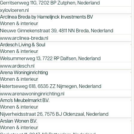
Gerritsenweg 11G, 7202 BP Zutphen, Nederland
xylovloeren.nl
Arclinea Breda by Hamelijnck Investments BV
Wonen & interieur
Nieuwe Ginnekenstraat 39, 4811 NN Breda, Nederland
www.arclinea-breda.nl
Ardesch Living & Soul
Wonen & interieur
Welsummerweg 13, 7722 RP Dalfsen, Nederland
www.ardesch.nl
Arena Woninginrichting
Wonen & interieur
Hatertseweg 618, 6535 ZZ Nijmegen, Nederland
www.arenawoninginrichting.nl
Arno’s Meubelmarkt B.V.
Wonen & interieur
Nijverheidsstraat 26, 7575 BJ Oldenzaal, Nederland
Arslan Wonen B.V.
Wonen & interieur