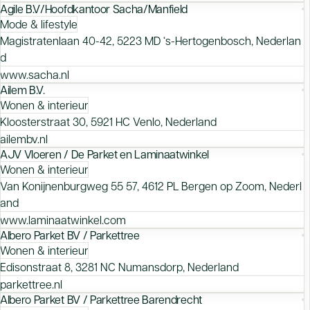
Agile B.V/Hoofdkantoor Sacha/Manfield
Mode & lifestyle
Magistratenlaan 40-42, 5223 MD ‘s-Hertogenbosch, Nederlan
d
www.sacha.nl
Ailem B.V.
Wonen & interieur
Kloosterstraat 30, 5921 HC Venlo, Nederland
ailembv.nl
AJV Vloeren / De Parket en Laminaatwinkel
Wonen & interieur
Van Konijnenburgweg 55 57, 4612 PL Bergen op Zoom, Nederl
and
www.laminaatwinkel.com
Albero Parket BV / Parkettree
Wonen & interieur
Edisonstraat 8, 3281 NC Numansdorp, Nederland
parkettree.nl
Albero Parket BV / Parkettree Barendrecht