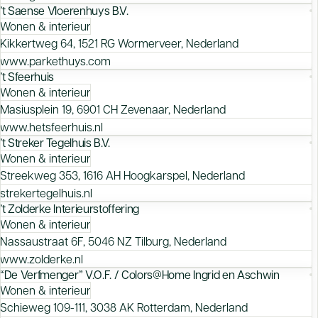
’t Saense Vloerenhuys B.V.
Wonen & interieur
Kikkertweg 64, 1521 RG Wormerveer, Nederland
www.parkethuys.com
’t Sfeerhuis
Wonen & interieur
Masiusplein 19, 6901 CH Zevenaar, Nederland
www.hetsfeerhuis.nl
’t Streker Tegelhuis B.V.
Wonen & interieur
Streekweg 353, 1616 AH Hoogkarspel, Nederland
strekertegelhuis.nl
’t Zolderke Interieurstoffering
Wonen & interieur
Nassaustraat 6F, 5046 NZ Tilburg, Nederland
www.zolderke.nl
“De Verfmenger” V.O.F. / Colors@Home Ingrid en Aschwin
Wonen & interieur
Schieweg 109-111, 3038 AK Rotterdam, Nederland