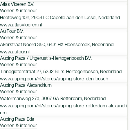
Atlas Vloeren B.V.
Wonen & interieur
Hoofdweg 10n, 2908 LC Capelle aan den IJssel, Nederland
www.atlasvloeren.nl
Au Four B.V.
Wonen & interieur
Akerstraat Noord 350, 6431 HX Hoensbroek, Nederland
www.aufour.nl
Auping Plaza / Uitgerust ‘s-Hertogenbosch B.V.
Wonen & interieur
Tinnegieterstraat 27, 5232 BL ‘s-Hertogenbosch, Nederland
www.auping.com/nl/stores/auping-store-den-bosch
Auping Plaza Alexandrium
Wonen & interieur
Watermanweg 27a, 3067 GA Rotterdam, Nederland
www.auping.com/nl/stores/auping-store-rotterdam-alexandri
um
Auping Plaza Ede
Wonen & interieur