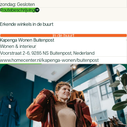
zondag: Gesloten
Routebeschrijving
arrow_right_alt
mood
Erkende winkels in de buurt
Zeker van je aankoop bij een CBW-erkende winkel
In de buurt
Kapenga Wonen Buitenpost
Wonen & interieur
Voorstraat 2-6, 9285 NS Buitenpost, Nederland
www.homecenter.nl/kapenga-wonen/buitenpost