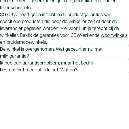
ondernemer of leverancier, gebruik, gebruikte materialen,
levensduur, etc.
SG CBW heeft geen inzicht in de productgaranties van
specifieke producten die door de winkelier zelf of door de
leverancier gegeven worden. Hiervoor kun je terecht bij de
winkelier. Bekijk de garanties voor CBW-erkende
woonwinkels
en
bruidsmodewinkels
.
De winkel is overgenomen. Wat gebeurt er nu met
mijn garantie?
De overnemende partij heeft hierover mogelijk afspraken
Ik heb een garantieprobleem, maar het bedrijf
gemaakt met de oude eigenaar. De garantieverplichtingen
bestaat niet meer of is failliet. Wat nu?
gaan niet automatisch over op de nieuwe eigenaar. Een
Als het bedrijf niet meer bestaat, dan vervalt de
overname kan zijn ‘met lusten en lasten’ of ‘alleen de lusten,
productgarantie. Alleen als er een fabrieksgarantie op het
niet de lasten’.
product is gegeven, kun je je rechtstreeks tot de fabrikant of
In het eerste geval kun je naar de nieuwe eigenaar. In het
leverancier wenden om gebruik te maken van de
tweede geval niet, maar het kan zijn dat je de oude eigenaar
fabrieksgarantie. Bekijk de garanties voor CBW-erkende
nog kunt aanspreken. Is de oude eigenaar nog actief in de
woonwinkels
en
bruidsmodewinkels
.
woonbranche met een bedrijf? Dan kun je de oude eigenaar
aanspreken op de garantieverplichting. Is deze niet meer