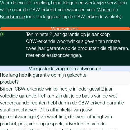
Voor de exacte regeling, beperkingen en werkwijze verwijzen
we je naar de CBW-erkend-voorwaarden voor
Wonen
en
Bruidsmode
(ook verkrijgbaar bij de CBW-erkende winkels).
Woonwinkels
01
Ten minste 2 jaar garantie op je aankoop
CBW-erkende woonwinkels geven ten minste
twee jaar garantie op de producten die zij leveren,
Nette aanbetalingsregeling
met enkele uitzonderingen.
Veelgestelde vragen en antwoorden
Hoe lang heb ik garantie op mijn gekochte
Onpartijdige geschilafhandeling
product?
Bij een CBW-erkende winkel heb je in ieder geval 2 jaar
volledige garantie. Het kan zijn dat je op basis van de wet
verdergaande rechten hebt dan in de CBW-erkend-garantie
staat omschreven. Dit is afhankelijk van jouw
(gerechtvaardigde) verwachting, die weer afhangt van
product, prijs, verkoopgesprek, advertenties van de