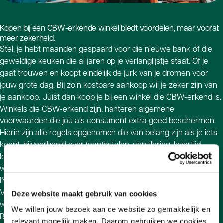
Kopen bij een CBW-erkende winkel biedt voordelen, maar vooral:
meer zekerheid.
Stel, je hebt maanden gespaard voor die nieuwe bank of die
geweldige keuken die al jaren op je verlanglijstje staat. Of je
gaat trouwen en koopt eindelijk de jurk van je dromen voor
jouw grote dag. Bij zo’n kostbare aankoop wil je zeker zijn van
je aankoop. Juist dan koop je bij een winkel die CBW-erkend is.
Winkels die CBW-erkend zijn, hanteren algemene
voorwaarden die jou als consument extra goed beschermen.
Hierin zijn alle regels opgenomen die van belang zijn als je iets
koopt, bijvoorbeeld over (aan)betalen, annulering, levertijd,
levering, vervoer en garantie. De zekerheid van CBW-erkend
wordt alleen verstrekt aan winkels die zijn aangesloten bij
INretail, de branchevereniging voor ondernemers in de retail.
Voor de exacte regeling, beperkingen en werkwijze verwijzen
Deze website maakt gebruik van cookies
we je naar de CBW-erkend-voorwaarden voor
Wonen
en
We willen jouw bezoek aan de website zo gemakkelijk en
Bruidsmode
(ook verkrijgbaar bij de CBW-erkende winkels).
relevant mogelijk maken. Daarom gebruiken we cookies