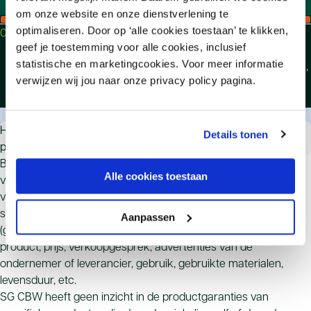
om onze website en onze dienstverlening te
Woonwinkels
optimaliseren. Door op ‘alle cookies toestaan’ te klikken,
01
Ten minste 2 jaar garantie op je aankoop
geef je toestemming voor alle cookies, inclusief
CBW-erkende woonwinkels geven ten minste
statistische en marketingcookies. Voor meer informatie
twee jaar garantie op de producten die zij leveren,
verwijzen wij jou naar onze privacy policy pagina.
Nette aanbetalingsregeling
met enkele uitzonderingen.
Veelgestelde vragen en antwoorden
Hoe lang heb ik garantie op mijn gekochte
Onpartijdige geschilafhandeling
Details tonen
product?
Bij een CBW-erkende winkel heb je in ieder geval 2 jaar
Alle cookies toestaan
volledige garantie. Het kan zijn dat je op basis van de wet
verdergaande rechten hebt dan in de CBW-erkend-garantie
staat omschreven. Dit is afhankelijk van jouw
Aanpassen
(gerechtvaardigde) verwachting, die weer afhangt van
product, prijs, verkoopgesprek, advertenties van de
ondernemer of leverancier, gebruik, gebruikte materialen,
levensduur, etc.
SG CBW heeft geen inzicht in de productgaranties van