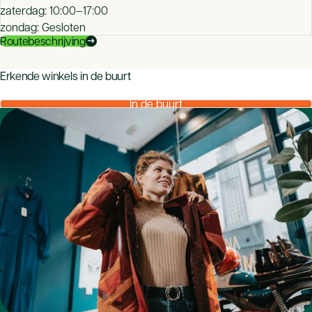
zaterdag: 10:00–17:00
zondag: Gesloten
Routebeschrijving
arrow_right_alt
mood
Erkende winkels in de buurt
Zeker van je aankoop bij een CBW-erkende winkel
In de buurt