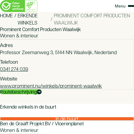
HOME
ERKENDE
PROMINENT COMFORT PRODUCTEN
WINKELS
WAALWIJK
Prominent Comfort Producten Waalwijk
Wonen & interieur
Adres
Professor Zeemanweg 3, 5144 NN Waalwijk, Nederland
Telefoon
0341 274 039
Website
www.prominent.nu/winkels/prominent-waalwijk
Routebeschrijving
arrow_right_alt
mood
Erkende winkels in de buurt
Zeker van je aankoop bij een CBW-erkende winkel
In de buurt
Ben de Graaff Projekt BV / Vloerenplanet
Wonen & interieur