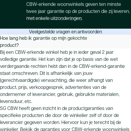
CBW-erkende woonwinkels geven ten minste
twee jaar garantie op de producten die zij leveren,
Nette aanbetalingsregeling
met enkele uitzonderingen.
Veelgestelde vragen en antwoorden
Hoe lang heb ik garantie op mijn gekochte
Onpartijdige geschilafhandeling
product?
Bij een CBW-erkende winkel heb je in ieder geval 2 jaar
volledige garantie. Het kan zijn dat je op basis van de wet
verdergaande rechten hebt dan in de CBW-erkend-garantie
staat omschreven. Dit is afhankelijk van jouw
(gerechtvaardigde) verwachting, die weer afhangt van
product, prijs, verkoopgesprek, advertenties van de
ondernemer of leverancier, gebruik, gebruikte materialen,
levensduur, etc.
SG CBW heeft geen inzicht in de productgaranties van
specifieke producten die door de winkelier zelf of door de
leverancier gegeven worden. Hiervoor kun je terecht bij de
winkelier. Bekijk de garanties voor CBW-erkende
woonwinkels