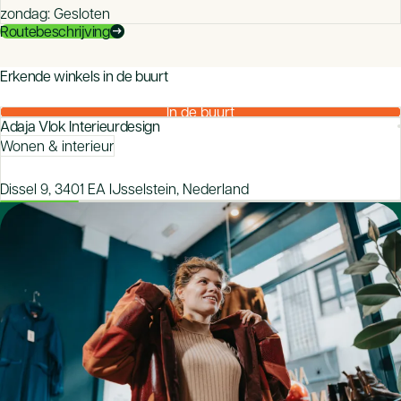
zondag: Gesloten
Routebeschrijving
arrow_right_alt
mood
Erkende winkels in de buurt
Zeker van je aankoop bij een CBW-erkende winkel
In de buurt
Adaja Vlok Interieurdesign
Wonen & interieur
Dissel 9, 3401 EA IJsselstein, Nederland