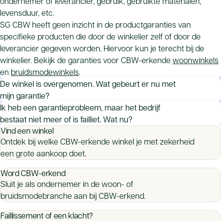
ondernemer of leverancier, gebruik, gebruikte materialen,
levensduur, etc.
SG CBW heeft geen inzicht in de productgaranties van
specifieke producten die door de winkelier zelf of door de
leverancier gegeven worden. Hiervoor kun je terecht bij de
winkelier. Bekijk de garanties voor CBW-erkende
woonwinkels
en
bruidsmodewinkels
.
De winkel is overgenomen. Wat gebeurt er nu met
mijn garantie?
De overnemende partij heeft hierover mogelijk afspraken
Ik heb een garantieprobleem, maar het bedrijf
gemaakt met de oude eigenaar. De garantieverplichtingen
bestaat niet meer of is failliet. Wat nu?
Vind een winkel
gaan niet automatisch over op de nieuwe eigenaar. Een
Als het bedrijf niet meer bestaat, dan vervalt de
Ontdek bij welke CBW-erkende winkel je met zekerheid
overname kan zijn ‘met lusten en lasten’ of ‘alleen de lusten,
productgarantie. Alleen als er een fabrieksgarantie op het
een grote aankoop doet.
niet de lasten’.
product is gegeven, kun je je rechtstreeks tot de fabrikant of
In het eerste geval kun je naar de nieuwe eigenaar. In het
leverancier wenden om gebruik te maken van de
Word CBW-erkend
tweede geval niet, maar het kan zijn dat je de oude eigenaar
fabrieksgarantie. Bekijk de garanties voor CBW-erkende
Sluit je als ondernemer in de woon- of
nog kunt aanspreken. Is de oude eigenaar nog actief in de
woonwinkels
en
bruidsmodewinkels
.
bruidsmodebranche aan bij CBW-erkend.
woonbranche met een bedrijf? Dan kun je de oude eigenaar
aanspreken op de garantieverplichting. Is deze niet meer
Faillissement of een klacht?