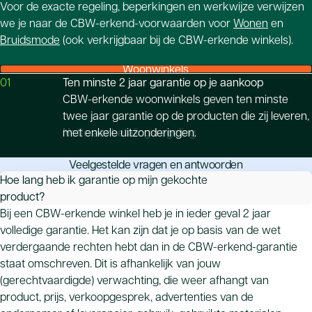
Voor de exacte regeling, beperkingen en werkwijze verwijzen
we je naar de CBW-erkend-voorwaarden voor
Wonen
en
Bruidsmode
(ook verkrijgbaar bij de CBW-erkende winkels).
Woonwinkels
01
Ten minste 2 jaar garantie op je aankoop
CBW-erkende woonwinkels geven ten minste
twee jaar garantie op de producten die zij leveren,
Nette aanbetalingsregeling
met enkele uitzonderingen.
Veelgestelde vragen en antwoorden
Hoe lang heb ik garantie op mijn gekochte
Onpartijdige geschilafhandeling
product?
Bij een CBW-erkende winkel heb je in ieder geval 2 jaar
volledige garantie. Het kan zijn dat je op basis van de wet
verdergaande rechten hebt dan in de CBW-erkend-garantie
staat omschreven. Dit is afhankelijk van jouw
(gerechtvaardigde) verwachting, die weer afhangt van
product, prijs, verkoopgesprek, advertenties van de