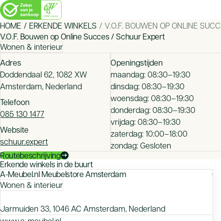
psychology_alt
route
HOME
ERKENDE WINKELS
V.O.F. BOUWEN OP ONLINE SUCC
Betrokken bij een (mogelijk) faillissement of
Stappenplan: z
V.O.F. Bouwen op Online Succes / Schuur Expert
een klacht: waar heb je recht op?
Heb je een aan
Wonen & interieur
Heb je gekocht bij een CBW-erkende winkel?
erkende winkel d
Adres
Openingstijden
Ontdek wat je kunt doen en waar je recht op
aanmerking ko
Doddendaal 62, 1082 XW
maandag: 08:30–19:30
hebt in geval van een faillissement of klacht.
aanbetalingsreg
Amsterdam, Nederland
dinsdag: 08:30–19:30
woensdag: 08:30–19:30
Telefoon
donderdag: 08:30–19:30
085 130 1477
vrijdag: 08:30–19:30
Website
zaterdag: 10:00–18:00
schuur.expert
zondag: Gesloten
Routebeschrijving
arrow_right_alt
Erkende winkels in de buurt
A-Meubel.nl Meubelstore Amsterdam
Wonen & interieur
Jarmuiden 33, 1046 AC Amsterdam, Nederland
www.a-meubel.nl