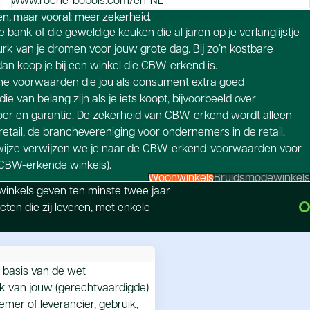
n, maar vooral: meer zekerheid.
bank of die geweldige keuken die al jaren op je verlanglijstje
jurk van je dromen voor jouw grote dag. Bij zo’n kostbare
dan koop je bij een winkel die CBW-erkend is.
ne voorwaarden die jou als consument extra goed
e van belang zijn als je iets koopt, bijvoorbeeld over
vervoer en garantie. De zekerheid van CBW-erkend wordt alleen
Nretail, de branchevereniging voor ondernemers in de retail.
kwijze verwijzen we je naar de CBW-erkend-voorwaarden voor
e CBW-erkende winkels).
Woonwinkels
Bruidsmodewinkels
nkels geven ten minste twee jaar
ten die zij leveren, met enkele
p basis van de wet
jk van jouw (gerechtvaardigde)
mer of leverancier, gebruik,