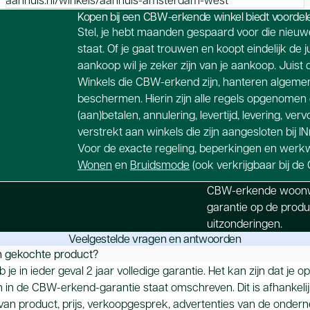
Kopen bij een CBW-erkende winkel biedt voordele
Stel, je hebt maanden gespaard voor die nieuwe 
staat. Of je gaat trouwen en koopt eindelijk de 
aankoop wil je zeker zijn van je aankoop. Juist 
Winkels die CBW-erkend zijn, hanteren algeme
beschermen. Hierin zijn alle regels opgenomen di
(aan)betalen, annulering, levertijd, levering, 
verstrekt aan winkels die zijn aangesloten bij I
Voor de exacte regeling, beperkingen en wer
Wonen
en
Bruidsmode
(ook verkrijgbaar bij d
CBW-erkende woonwi
garantie op de produc
uitzonderingen.
Veelgestelde vragen en antwoorden
jn gekochte product?
e in ieder geval 2 jaar volledige garantie. Het kan zijn dat je o
in de CBW-erkend-garantie staat omschreven. Dit is afhankeli
an product, prijs, verkoopgesprek, advertenties van de onderne