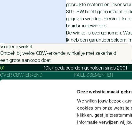
gebruikte materialen, levensduur
SG CBW heeft geen inzicht in de
gegeven worden. Hiervoor kun j
bruidsmodewinkels
.
De winkel is overgenomen. Wat 
De overnemende partij heeft hi
Ik heb een garantieprobleem, maa
Vind een winkel
automatisch over op de nieuwe ei
Als het bedrijf niet meer bestaa
Ontdek bij welke CBW-erkende winkel je met zekerheid
In het eerste geval kun je naar
kun je je rechtstreeks tot de f
een grote aankoop doet.
kunt aanspreken. Is de oude ei
garanties voor CBW-erkende
w
01
10k+ gedupeerden geholpen sinds 2001
aanspreken op de garantieverpli
OVER CBW-ERKEND
FAILLISSEMENTEN
Wonen zijn dan niet meer bevoe
Onze garanties
Faillissement of klacht: wat
bespreken met een juridisch ad
25+ jaar actief sinds 2001
doen?
omstandigheden ligt. Als je fab
Deze website maakt gebru
Erkende winkels
Stappenplan: zo werkt de
We willen jouw bezoek aa
CBW-erkend-voorwaarden Wonen
aanbetalingsregeling
cookies om onze website en
9.8 op basis van beoordeling
CBW-erkend-voorwaarden
klikken, geef je toestemmi
Actuele faillissementen
Bruidsmode
informatie verwijzen wij jo
Doe een beroep op de