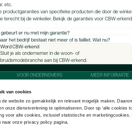
, etc.
 productgaranties van specifieke producten die door de winkeli
e terecht bij de winkelier. Bekijk de garanties voor CBW-erken
gebeurt er nu met mijn garantie?
erover mogelijk afspraken gemaakt met de oude eigenaar. De ga
r het bedrijf bestaat niet meer of is failliet. Wat nu?
Word CBW-erkend
genaar. Een overname kan zijn ‘met lusten en lasten’ of ‘alleen 
t, dan vervalt de productgarantie. Alleen als er een fabrieksgar
Sluit je als ondernemer in de woon- of
 de nieuwe eigenaar. In het tweede geval niet, maar het kan zijn
abrikant of leverancier wenden om gebruik te maken van de fabr
bruidsmodebranche aan bij CBW-erkend.
genaar nog actief in de woonbranche met een bedrijf? Dan kun 
oonwinkels
en
bruidsmodewinkels
.
chting. Is deze niet meer actief?
Stichting UitgesprokenZaak.nl
VOOR ONDERNEMERS
MEER INFORMATIE
gd. Welke mogelijkheden er nog zijn voor een gerechtelijke pro
 kun je
De voordelen van CBW-erkend
Nieuws uit de woon
viseur (
Juridisch Loket
, rechtsbijstandsverzekeraar of advocaa
bruidsmodebranch
rieksgarantie hebt gekregen, kun je je ook rechtstreeks tot de f
ik van cookies
CBW-erkend worden
Veelgestelde vrage
n de website zo gemakkelijk en relevant mogelijk maken. Daaro
Contact
 onze dienstverlening te optimaliseren. Door op ‘alle cookies to
Promotiemateriaal
ng voor alle cookies, inclusief statistische en marketingcookies
u naar onze privacy policy pagina.