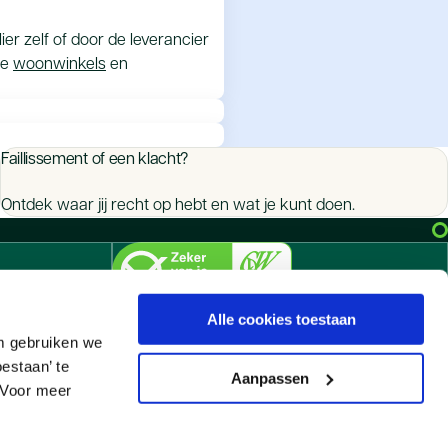
er zelf of door de leverancier
de
woonwinkels
en
rantieverplichtingen gaan niet
Faillissement of een klacht?
de lusten, niet de lasten’.
antie op het product is gegeven,
 dat je de oude eigenaar nog
ieksgarantie. Bekijk de
Ontdek waar jij recht op hebt en wat je kunt doen.
je de oude eigenaar
of De Geschillencommissie
cedure kun je het beste
- en
t), omdat het aan de
e
abriek of leverancier wenden.
Alle cookies toestaan
n
m gebruiken we
estaan’ te
 CBW-erkend
Aanpassen
. Voor meer