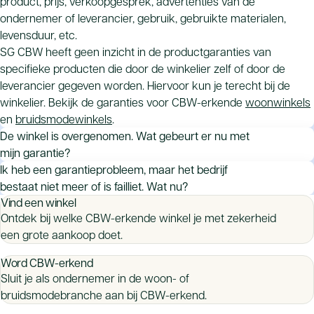
product, prijs, verkoopgesprek, advertenties van de
ondernemer of leverancier, gebruik, gebruikte materialen,
levensduur, etc.
SG CBW heeft geen inzicht in de productgaranties van
specifieke producten die door de winkelier zelf of door de
leverancier gegeven worden. Hiervoor kun je terecht bij de
winkelier. Bekijk de garanties voor CBW-erkende
woonwinkels
en
bruidsmodewinkels
.
De winkel is overgenomen. Wat gebeurt er nu met
mijn garantie?
De overnemende partij heeft hierover mogelijk afspraken
Ik heb een garantieprobleem, maar het bedrijf
gemaakt met de oude eigenaar. De garantieverplichtingen
bestaat niet meer of is failliet. Wat nu?
Vind een winkel
gaan niet automatisch over op de nieuwe eigenaar. Een
Als het bedrijf niet meer bestaat, dan vervalt de
Ontdek bij welke CBW-erkende winkel je met zekerheid
overname kan zijn ‘met lusten en lasten’ of ‘alleen de lusten,
productgarantie. Alleen als er een fabrieksgarantie op het
een grote aankoop doet.
niet de lasten’.
product is gegeven, kun je je rechtstreeks tot de fabrikant of
In het eerste geval kun je naar de nieuwe eigenaar. In het
leverancier wenden om gebruik te maken van de
Word CBW-erkend
tweede geval niet, maar het kan zijn dat je de oude eigenaar
fabrieksgarantie. Bekijk de garanties voor CBW-erkende
Sluit je als ondernemer in de woon- of
nog kunt aanspreken. Is de oude eigenaar nog actief in de
woonwinkels
en
bruidsmodewinkels
.
bruidsmodebranche aan bij CBW-erkend.
woonbranche met een bedrijf? Dan kun je de oude eigenaar