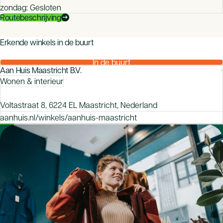
zondag: Gesloten
Routebeschrijving
arrow_right_alt
mood
Erkende winkels in de buurt
Zeker van je aankoop bij een CBW-erkende winkel
In de buurt
Aan Huis Maastricht B.V.
Wonen & interieur
Voltastraat 8, 6224 EL Maastricht, Nederland
aanhuis.nl/winkels/aanhuis-maastricht