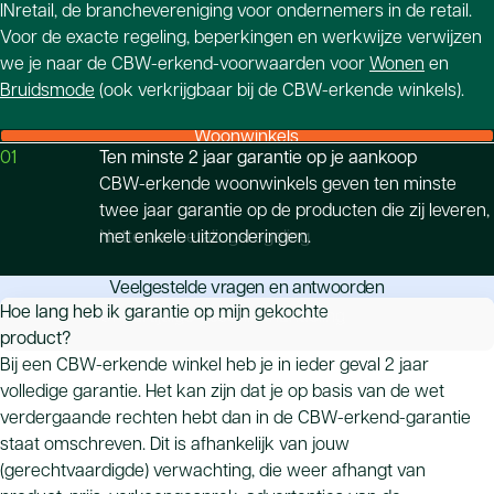
INretail, de branchevereniging voor ondernemers in de retail.
Voor de exacte regeling, beperkingen en werkwijze verwijzen
we je naar de CBW-erkend-voorwaarden voor
Wonen
en
Bruidsmode
(ook verkrijgbaar bij de CBW-erkende winkels).
Woonwinkels
01
Ten minste 2 jaar garantie op je aankoop
CBW-erkende woonwinkels geven ten minste
twee jaar garantie op de producten die zij leveren,
Nette aanbetalingsregeling
met enkele uitzonderingen.
Veelgestelde vragen en antwoorden
Hoe lang heb ik garantie op mijn gekochte
Onpartijdige geschilafhandeling
product?
Bij een CBW-erkende winkel heb je in ieder geval 2 jaar
volledige garantie. Het kan zijn dat je op basis van de wet
verdergaande rechten hebt dan in de CBW-erkend-garantie
staat omschreven. Dit is afhankelijk van jouw
(gerechtvaardigde) verwachting, die weer afhangt van