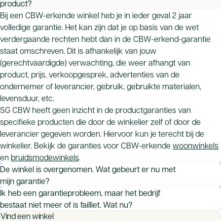
product?
Bij een CBW-erkende winkel heb je in ieder geval 2 jaar
volledige garantie. Het kan zijn dat je op basis van de wet
verdergaande rechten hebt dan in de CBW-erkend-garantie
staat omschreven. Dit is afhankelijk van jouw
(gerechtvaardigde) verwachting, die weer afhangt van
product, prijs, verkoopgesprek, advertenties van de
ondernemer of leverancier, gebruik, gebruikte materialen,
levensduur, etc.
SG CBW heeft geen inzicht in de productgaranties van
specifieke producten die door de winkelier zelf of door de
leverancier gegeven worden. Hiervoor kun je terecht bij de
winkelier. Bekijk de garanties voor CBW-erkende
woonwinkels
en
bruidsmodewinkels
.
De winkel is overgenomen. Wat gebeurt er nu met
mijn garantie?
De overnemende partij heeft hierover mogelijk afspraken
Ik heb een garantieprobleem, maar het bedrijf
gemaakt met de oude eigenaar. De garantieverplichtingen
bestaat niet meer of is failliet. Wat nu?
Vind een winkel
gaan niet automatisch over op de nieuwe eigenaar. Een
Als het bedrijf niet meer bestaat, dan vervalt de