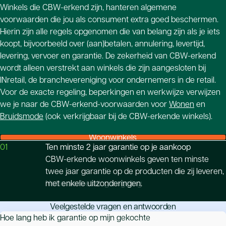
Winkels die CBW-erkend zijn, hanteren algemene
voorwaarden die jou als consument extra goed beschermen.
Hierin zijn alle regels opgenomen die van belang zijn als je iets
koopt, bijvoorbeeld over (aan)betalen, annulering, levertijd,
levering, vervoer en garantie. De zekerheid van CBW-erkend
wordt alleen verstrekt aan winkels die zijn aangesloten bij
INretail, de branchevereniging voor ondernemers in de retail.
Voor de exacte regeling, beperkingen en werkwijze verwijzen
we je naar de CBW-erkend-voorwaarden voor
Wonen
en
Bruidsmode
(ook verkrijgbaar bij de CBW-erkende winkels).
Woonwinkels
01
Ten minste 2 jaar garantie op je aankoop
CBW-erkende woonwinkels geven ten minste
twee jaar garantie op de producten die zij leveren,
Nette aanbetalingsregeling
met enkele uitzonderingen.
Veelgestelde vragen en antwoorden
Hoe lang heb ik garantie op mijn gekochte
Onpartijdige geschilafhandeling