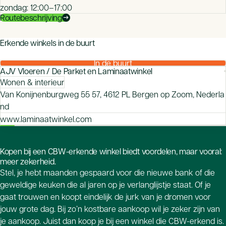
zondag: 12:00–17:00
Routebeschrijving
arrow_right_alt
mood
Erkende winkels in de buurt
Zeker van je aankoop bij een CBW-erkende winkel
In de buurt
AJV Vloeren / De Parket en Laminaatwinkel
Wonen & interieur
Van Konijnenburgweg 55 57, 4612 PL Bergen op Zoom, Nederla
nd
www.laminaatwinkel.com
Kopen bij een CBW-erkende winkel biedt voordelen, maar vooral:
meer zekerheid.
Stel, je hebt maanden gespaard voor die nieuwe bank of die
geweldige keuken die al jaren op je verlanglijstje staat. Of je
gaat trouwen en koopt eindelijk de jurk van je dromen voor
jouw grote dag. Bij zo’n kostbare aankoop wil je zeker zijn van
je aankoop. Juist dan koop je bij een winkel die CBW-erkend is.